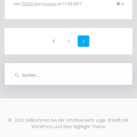
von
75834142
in
Einsatze
an 11.03.2017
0
Beitragsnavigation
Seite
Seite
1
2
Suchen
nach:
© 2026 Willkommen bei der Ortsfeuerwehr Lage. Erstellt mit
WordPress und dem
Highlight Theme