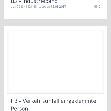
B3 – Industrieband
von
75834142
in
Einsatze
an 15.03.2017
0
H3 – Verkehrsunfall eingeklemmte
Person