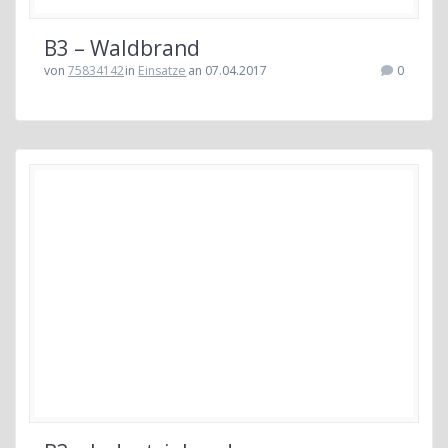
B3 – Waldbrand
von
75834142
in
Einsatze
an 07.04.2017
0