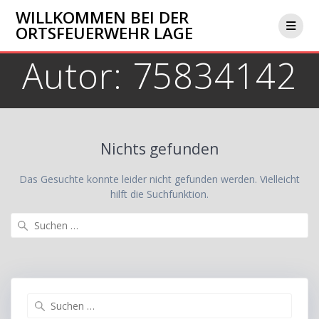
Zum
WILLKOMMEN BEI DER
Inhalt
ORTSFEUERWEHR LAGE
springen
Autor:
75834142
Nichts gefunden
Das Gesuchte konnte leider nicht gefunden werden. Vielleicht
hilft die Suchfunktion.
Suchen
nach:
Suchen
nach: