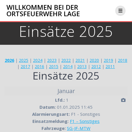
Zum
WILLKOMMEN BEI DER
Inhalt
ORTSFEUERWEHR LAGE
springen
Einsätze 2025
2026
|
2025
|
2024
|
2023
|
2022
|
2021
|
2020
|
2019
|
2018
|
2017
|
2016
|
2015
|
2014
|
2013
|
2012
|
2011
Einsätze 2025
Januar
Lfd.:
1
Datum:
01.01.2025 11:45
Alarmierungsart:
F1 - Sonstiges
Einsatzmeldung:
F1 – Sonstiges
Fahrzeuge:
SG-JF-MTW