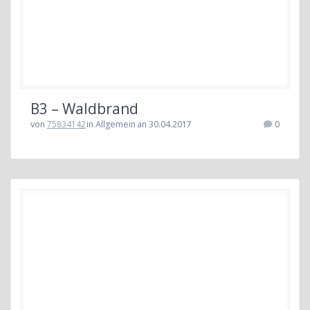
B3 – Waldbrand
von
75834142
in Allgemein
an 30.04.2017
0