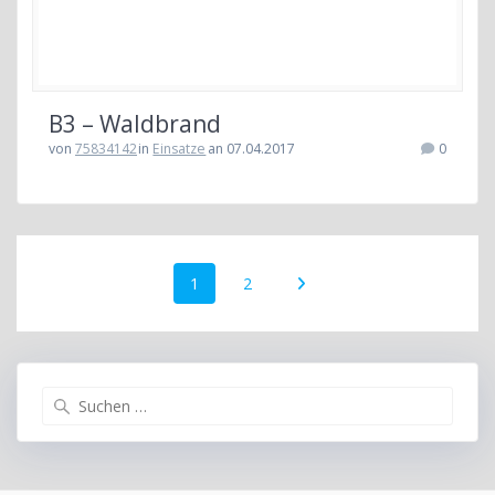
B3 – Waldbrand
von
75834142
in
Einsatze
an 07.04.2017
0
Beitragsnavigation
Seite
Seite
1
2
Suchen
nach: