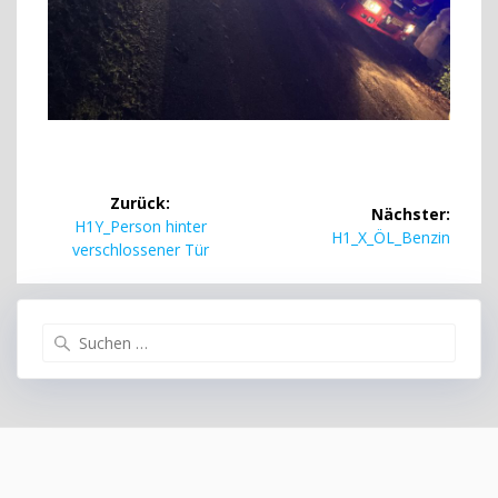
Beitragsnavigation
Zurück:
Nächster:
Vorheriger
H1Y_Person hinter
Nächster
H1_X_ÖL_Benzin
Beitrag:
verschlossener Tür
Beitrag:
Suchen
nach: