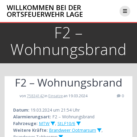
Zum
WILLKOMMEN BEI DER
Inhalt
ORTSFEUERWEHR LAGE
springen
F2 –
Wohnungsbrand
F2 – Wohnungsbrand
von
75834142
in
Einsatze
an 19.03.2024
0
Datum:
19.03.2024 um 21:54 Uhr
Alarmierungsart:
F2 – Wohnungsbrand
Fahrzeuge:
MTW
,
StLF10/6
Weitere Kräfte:
Brandweer Ootmarsum
,
Brandweer Tubbergen