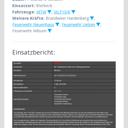
Einsatzort:
Itterbeck
Fahrzeuge:
MTW
,
StLF10/6
Weitere Kräfte:
Brandweer Hardenberg
,
Feuerwehr Neuenhaus
,
Feuerwehr Uelsen
,
Feuerwehr Wilsum
Einsatzbericht: