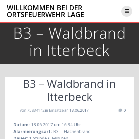
Zum
WILLKOMMEN BEI DER
Inhalt
ORTSFEUERWEHR LAGE
springen
B3 – Waldbrand
in Itterbeck
B3 – Waldbrand in
Itterbeck
von
75834142
in
Einsatze
an 13.06.2017
0
Datum:
13.06.2017 um 16:34 Uhr
Alarmierungsart:
B3 – Flächenbrand
Dauer:
1 Stunde 6 Minuten