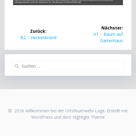
Beitragsnavigation
Nächster:
Zurück:
Nächster
H1 – Baum auf
Vorheriger
B2 – Heckenbrand
Beitrag:
Gartenhaus
Beitrag:
Suchen
nach:
© 2026 Willkommen bei der Ortsfeuerwehr Lage. Erstellt mit
WordPress und dem
Highlight Theme