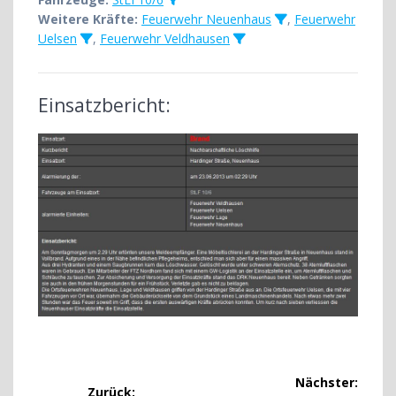
Weitere Kräfte:
Feuerwehr Neuenhaus
,
Feuerwehr
Uelsen
,
Feuerwehr Veldhausen
Einsatzbericht:
Beitragsnavigation
Nächster:
Zurück: