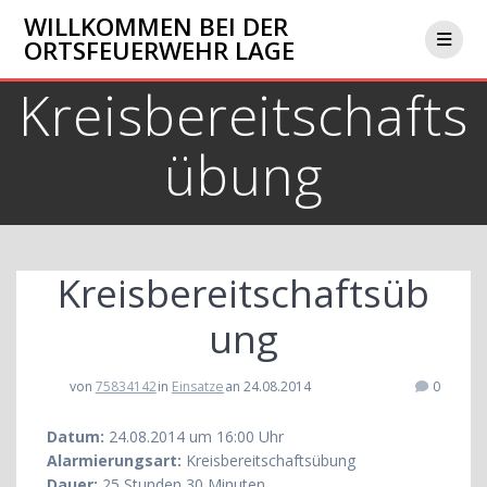
Zum
WILLKOMMEN BEI DER
Inhalt
ORTSFEUERWEHR LAGE
springen
Kreisbereitschafts
übung
Kreisbereitschaftsüb
ung
von
75834142
in
Einsatze
an 24.08.2014
0
Datum:
24.08.2014 um 16:00 Uhr
Alarmierungsart:
Kreisbereitschaftsübung
Dauer:
25 Stunden 30 Minuten