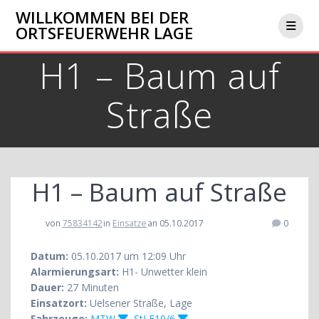
Zum
WILLKOMMEN BEI DER
Inhalt
ORTSFEUERWEHR LAGE
springen
H1 – Baum auf
Straße
H1 – Baum auf Straße
von
75834142
in
Einsatze
an 05.10.2017
0
Datum:
05.10.2017 um 12:09 Uhr
Alarmierungsart:
H1- Unwetter klein
Dauer:
27 Minuten
Einsatzort:
Uelsener Straße, Lage
Fahrzeuge:
MTW
,
StLF10/6