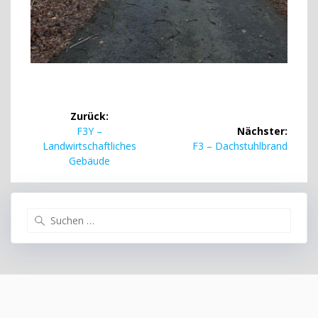
Beitragsnavigation
Zurück:
Vorheriger
F3Y –
Nächster:
Beitrag:
Nächster
Landwirtschaftliches
F3 – Dachstuhlbrand
Beitrag:
Gebäude
Suchen
nach: