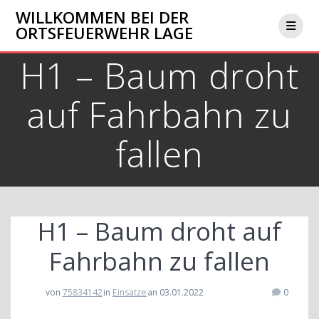
Zum
WILLKOMMEN BEI DER
Inhalt
ORTSFEUERWEHR LAGE
springen
H1 – Baum droht
auf Fahrbahn zu
fallen
H1 – Baum droht auf
Fahrbahn zu fallen
von
75834142
in
Einsatze
an 03.01.2022
0