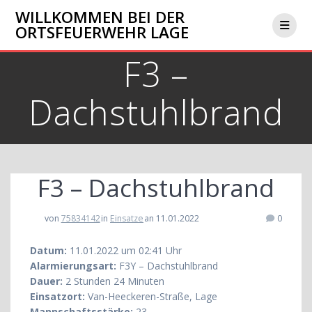
Zum
WILLKOMMEN BEI DER
Inhalt
ORTSFEUERWEHR LAGE
springen
F3 –
Dachstuhlbrand
F3 – Dachstuhlbrand
von
75834142
in
Einsatze
an 11.01.2022
0
Datum:
11.01.2022 um 02:41 Uhr
Alarmierungsart:
F3Y – Dachstuhlbrand
Dauer:
2 Stunden 24 Minuten
Einsatzort:
Van-Heeckeren-Straße, Lage
Mannschaftsstärke:
23