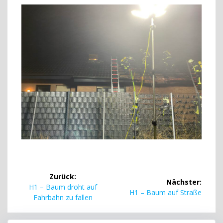
Beitragsnavigation
Zurück:
Nächster:
Vorheriger
H1 – Baum droht auf
Nächster
H1 – Baum auf Straße
Beitrag:
Fahrbahn zu fallen
Beitrag: